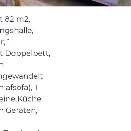
 82 m2,
angshalle,
, 1
t Doppelbett,
in
mgewandelt
afsofa), 1
 eine Küche
n Geräten,