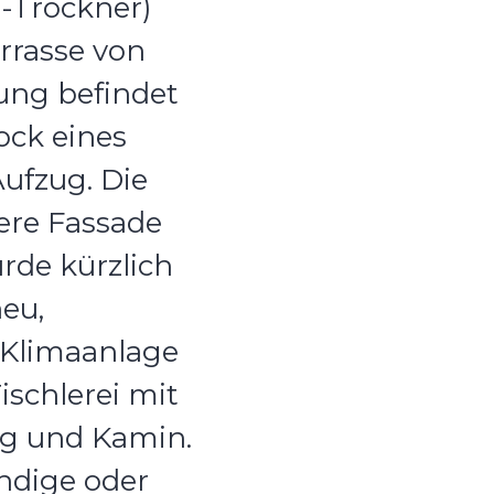
-Trockner)
rrasse von
ng befindet
ock eines
ufzug. Die
ere Fassade
rde kürzlich
neu,
 Klimaanlage
ischlerei mit
g und Kamin.
ändige oder